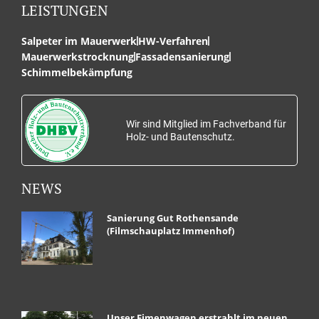
LEISTUNGEN
Salpeter im Mauerwerk
HW-Verfahren
Mauerwerkstrocknung
Fassadensanierung
Schimmelbekämpfung
Wir sind Mitglied im Fachverband für
Holz- und Bautenschutz.
NEWS
Sanierung Gut Rothensande
(Filmschauplatz Immenhof)
Unser Fimenwagen erstrahlt im neuen